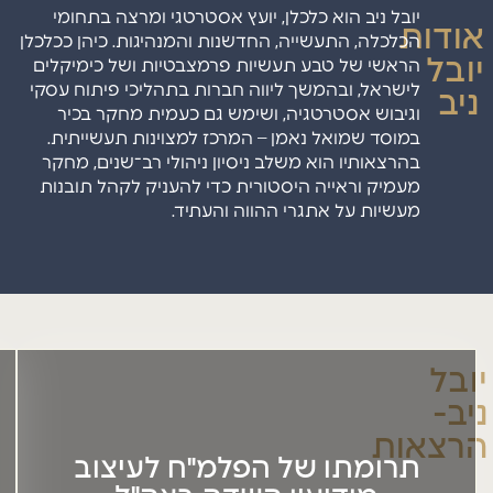
יובל ניב הוא כלכלן, יועץ אסטרטגי ומרצה בתחומי
אודות
הכלכלה, התעשייה
,
החדשנות והמנהיגות. כיהן ככלכלן
יובל
הראשי של טבע תעשיות פרמצבטיות ושל
כימיקלים
לישראל
,
ו
בהמשך ליווה חברות בתהליכי פיתוח עסקי
ניב
וגיבוש
אסטרטגיה
,
ו
שימש גם כעמית מחקר בכיר
במוסד שמואל נאמן – המרכז
למצוינות תעשייתית.
בהרצאותיו הוא משלב ניסיון ניהולי
רב־שנים
, מחקר
מעמיק וראייה היסטורית כדי להעניק לקהל תובנות
מעשיות על אתגרי ההווה
והעתיד
.
יובל
ניב-
הרצאות
תרומתו של הפלמ"ח לעיצוב
ההרצאה מתארת את תרומתו הייחודית של הפלמ"ח לפיתוח
יכולות המודיעין הקרבי, שהיו מרכיב מרכזי בהצלחת מבצעי