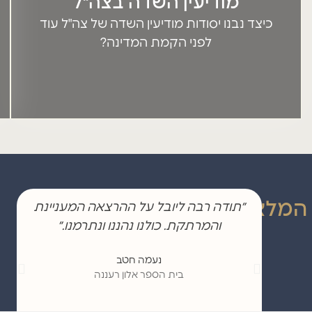
מודיעין השדה בצה"ל
מלחמת העצמאות. נעקוב אחר התפתחות הסיור, הניווט, "תיקי
הכפרים", המחלקה הערבית, צילומי האוויר ואמצעי ההאזנה
כיצד נבנו יסודות מודיעין השדה של צה"ל עוד
הראשונים. זהו סיפור של חזון, יצירתיות ויוזמה, שהניחו את היסודות
לאחד ממרכיבי העוצמה המרכזיים של צה"ל.
לפני הקמת המדינה?
המלצות
״תודה רבה ליובל על ההרצאה המעניינת
והמרתקת. כולנו נהננו ונתרמנו.״
ה
נעמה חטב
בית הספר אלון רעננה