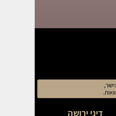
ישור,
ואות.
דיני ירושה