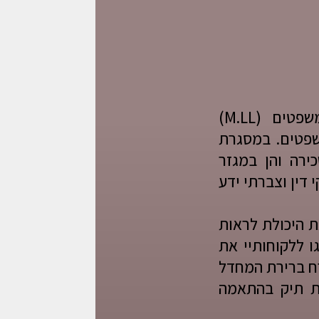
שמי שמרית גנני שאול עורכת דין ונוטריון, בעלת תואר שני משפטים (M.LL)
שפטים. במסגרת
ירה והן במגזר
דין וצברתי ידע
ת היכולת לראות
 ללקוחותיי את
כרח ברירת המחדל
ית תיק בהתאמה