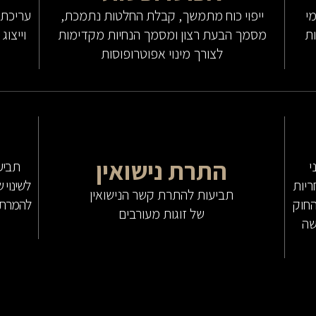
י
ייפוי כוח מתמשך, קבלת החלטות נתמכת,
עריכת צ
ות
מסמך הבעת רצון ומסמך הנחיות מקדימות
וייצוג
לצורך מינוי אפוטרופוסות
התרת נישואין
י
תביע
ריות
לשינוי 
תביעות להתרת קשר הנישואין
החוק
להמרת ד
של זוגות מעורבים
שה