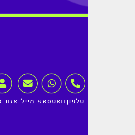
טלפון
וואטסאפ
מייל
אזור א