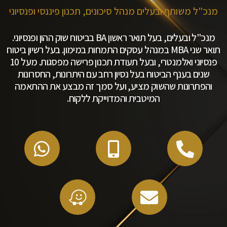
מנכ"ל משותף ובעלים מנהל סיכונים, תכנון פיננסי ופנסיוני
מנכ"ל ובעלים, בעל תואר ראשון BA בביטוח שוק ההון ופנסיוני.
תואר שני MBA במנהל עסקים התמחות במימון. בעל רשיון ביטוח
פנסיוני ואלמנטרי, ובעל תעודת תכנון פרישה מפסגות. מעל 10
שנים בענף הביטוח בעל נסיון רחב עם היתרונות, החסרונות
והפתרונות שהשוק מציע, ועל סמך זה מבצע את ההתאמה
המיטבית והמדוייקת ללקוח.