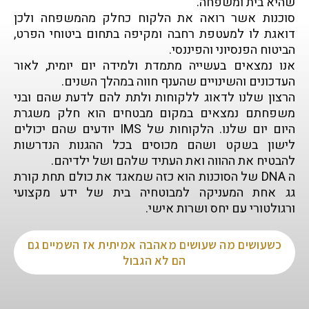
שהיא בית ומשפחה.
סוכנות אשר רואה את הלקוח כחלק מהמשפחה ולכן
דואגת לו למעטפת רחבה ומקיפה בתחום ביטוחי הפרט,
הביטוח הפנסיוני והפיננסי.
אנו נמצאים בעשייה מתמדת ולמידה יום יומית, לאור
העדכונים והשינויים שהענף חווה במהלך השנים.
הרצון שלנו לדאוג ללקוחות ולתת להם לדעת שהם ובני
משפחתם נמצאים במקום מבטחים הוא חלק משגרת
היום יום שלנו. הלקוחות של IMS יודעים שהם יכולים
לישון בשקט ושהם מכוסים בכל ההגנות הנדרשות
להבטיח את ההווה ואת העתיד שלהם ושל ילדיהם.
ה DNA של הסוכנות הוא כזה שמאגד את כולם תחת קורת
גג אחת המעניקה למבוטחיה בית של ידע מקצועי
ורגולטורי עם יחס ושרות אישי.
כשעושים מה שעושים מאהבה אמיתית אז השמיים גם
הם לא הגבול