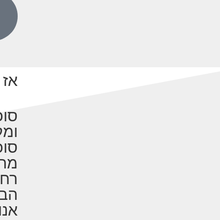
אז 
ומק
סוכ
מהמ
רחב
הבי
אנו