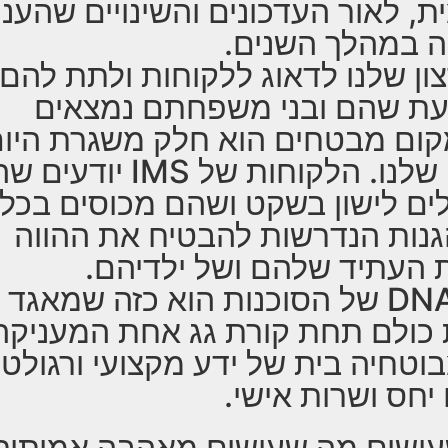
ית, לאור העדכונים והשינויים שהענ
ה במהלך השנים.
ון שלנו לדאוג ללקוחות ולתת להם
ת שהם ובני משפחתם נמצאים
ום מבטחים הוא חלק משגרת היו
יום שלנו. הלקוחות של IMS יודע
לים לישון בשקט ושהם מכוסים בכל
נות הנדרשות להבטיח את ההווה
 העתיד שלהם ושל ילדיהם.
ה DNA של הסוכנות הוא כזה שמאגד
כולם תחת קורת גג אחת המעניקה
וטחיה בית של ידע מקצועי ורגולטו
יחס ושרות אישי.
ושים מה שעושים מאהבה אמיתית