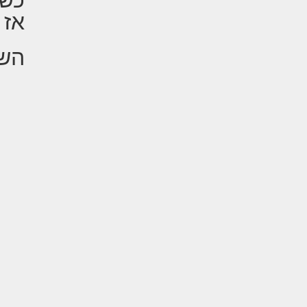
אז 
השי