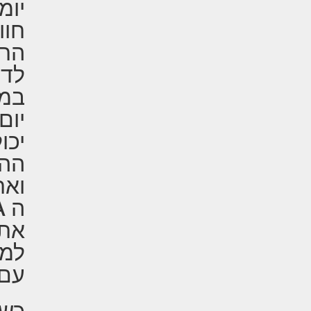
יומ
חוו
הרצ
לדע
במק
יכו
ההג
ואת
את 
למב
עם 
כשע