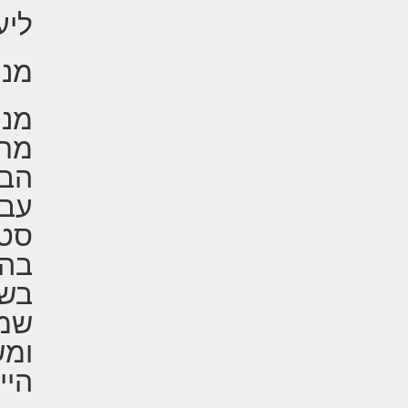
ליע
מנה
מנה
מתג
הבי
עבו
סטו
בהנ
שמש
ומש
היי