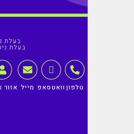
בעלת ניסיון של
בעלת ניס
טלפון
וואטסאפ
מייל
אזור א