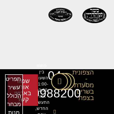
פתוח
הצפונית
04-
בין
-
השעות
תפריט
שמור
מסעדת
11:00-
אותי
עשיר
9988200
בשרים
22:00
באנשי
הכולל
בצפת
אזור
קשר
התעשיה
מבחר
החדש,
מנות