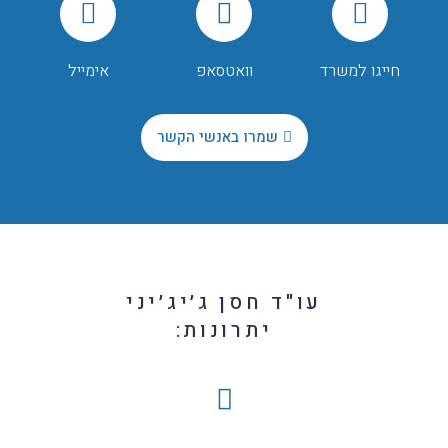
חייגו למשרד
וואטסאפ
אימייל
שמרו באנשי הקשר
עו"ד חסן ג׳יג׳יני
יתרונות: