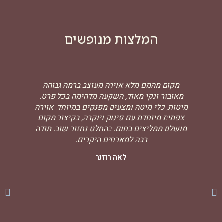
המלצות מנופשים
מקום מהמם מלא אוירה מעוצב ברמה גבוהה
החו
מאובזר ונקי מאוד, השקעה מדהימה בכל פרט.
הזה
מיטות, כלי מיטה ומצעים מפנקים במיוחד. אוירה
אותך
צפתית מיוחדת עם פינוק ויוקרה, בקיצור מקום
ג
מושלם ממליצים בחום. בהחלט נחזור שוב. תודה
בל
רבה למארחים היקרים.
לאו
שו
לאה רוזנר
ול
משרי
האיב
ומ
מרוו
מפנ