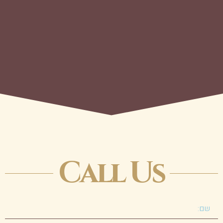
את ה
תיי
שמספ
העיר
Call Us