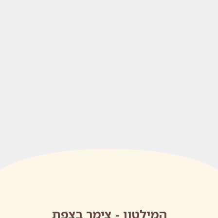
המילטון - צימר בצפת